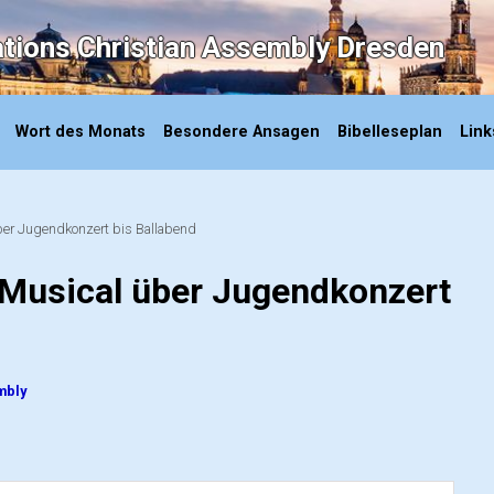
ations Christian Assembly Dresden
Wort des Monats
Besondere Ansagen
Bibelleseplan
Link
er Jugendkonzert bis Ballabend
Musical über Jugendkonzert
mbly