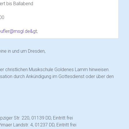
rt bis Ballabend
100
ufler@msgl.de&gt
;
eine in und um Dresden,
er christlichen Musikschule Goldenes Lamm hinweisen.
isation durch Ankündigung im Gottesdienst oder über den
iger Str. 220, 01139 DD, Eintritt frei
aer Landstr. 4, 01237 DD, Eintritt frei