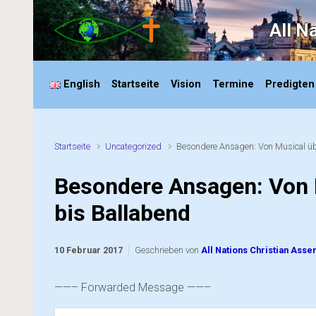
Zum Hauptinhalt springen
All N
English
Startseite
Vision
Termine
Predigten
Startseite
Uncategorized
Besondere Ansagen: Von Musical üb
Besondere Ansagen: Von 
bis Ballabend
10 Februar 2017
Geschrieben von
All Nations Christian Asse
——– Forwarded Message ——–