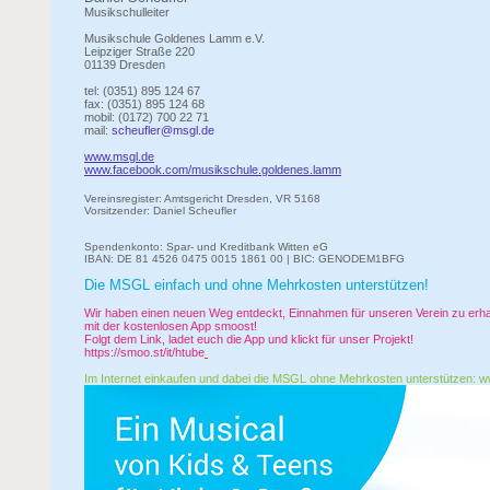
Musikschulleiter
Musikschule Goldenes Lamm e.V.
Leipziger Straße 220
01139 Dresden
tel: (0351) 895 124 67
fax: (0351) 895 124 68
mobil: (0172) 700 22 71
mail:
scheufler@msgl.de
www.msgl.de
www.facebook.com/musikschule.goldenes.lamm
Vereinsregister: Amtsgericht Dresden, VR 5168
Vorsitzender: Daniel Scheufler
Spendenkonto: Spar- und Kreditbank Witten eG
IBAN: DE 81 4526 0475 0015 1861 00 | BIC: GENODEM1BFG
Die MSGL einfach und ohne Mehrkosten unterstützen!
Wir haben einen neuen Weg entdeckt, Einnahmen für unseren Verein zu erhal
mit der kostenlosen App smoost!
Folgt dem Link, ladet euch die App und klickt für unser Projekt!
https://smoo.st/it/htube
Im Internet einkaufen und dabei die MSGL ohne Mehrkosten unterstützen:
w