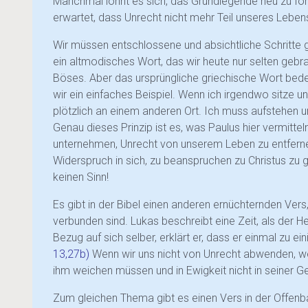
Manchmal lohnt es sich, das Grundlegende neu zu for
erwartet, dass Unrecht nicht mehr Teil unseres Lebens
Wir müssen entschlossene und absichtliche Schritte g
ein altmodisches Wort, das wir heute nur selten gebr
Böses. Aber das ursprüngliche griechische Wort bede
wir ein einfaches Beispiel. Wenn ich irgendwo sitze u
plötzlich an einem anderen Ort. Ich muss aufstehen 
Genau dieses Prinzip ist es, was Paulus hier vermitt
unternehmen, Unrecht von unserem Leben zu entfernen
Widerspruch in sich, zu beanspruchen zu Christus zu 
keinen Sinn!
Es gibt in der Bibel einen anderen ernüchternden V
verbunden sind. Lukas beschreibt eine Zeit, als der Her
Bezug auf sich selber, erklärt er, dass er einmal zu e
13,27b)
Wenn wir uns nicht von Unrecht abwenden, we
ihm weichen müssen und in Ewigkeit nicht in seiner G
Zum gleichen Thema gibt es einen Vers in der Offenb