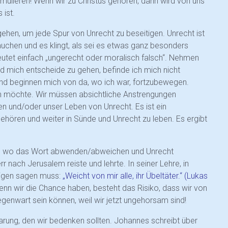
mulieren! Wenn wir zu Christus gehören, dann wird von uns
 ist.
ehen, um jede Spur von Unrecht zu beseitigen. Unrecht ist
auchen und es klingt, als sei es etwas ganz besonders
utet einfach „ungerecht oder moralisch falsch“. Nehmen
nd mich entscheide zu gehen, befinde ich mich nicht
und beginnen mich von da, wo ich war, fortzubewegen.
eln möchte. Wir müssen absichtliche Anstrengungen
 und/oder unser Leben von Unrecht. Es ist ein
gehören und weiter in Sünde und Unrecht zu leben. Es ergibt
ers, wo das Wort abwenden/abweichen und Unrecht
r nach Jerusalem reiste und lehrte. In seiner Lehre, in
inigen sagen muss:
„Weicht von mir alle, ihr Übeltäter.“ (Lukas
nn wir die Chance haben, besteht das Risiko, dass wir von
egenwart sein können, weil wir jetzt ungehorsam sind!
arung, den wir bedenken sollten. Johannes schreibt über