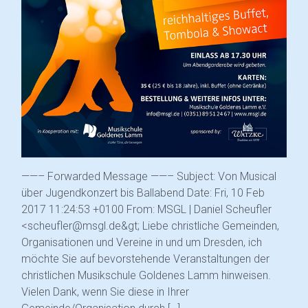
——– Forwarded Message ——– Subject: Von Musical
über Jugendkonzert bis Ballabend Date: Fri, 10 Feb
2017 11:24:53 +0100 From: MSGL | Daniel Scheufler
<scheufler@msgl.de&gt; Liebe christliche Gemeinden,
Organisationen und Vereine in und um Dresden, ich
möchte Sie auf bevorstehende Veranstaltungen der
christlichen Musikschule Goldenes Lamm hinweisen.
Vielen Dank, wenn Sie diese in Ihrer