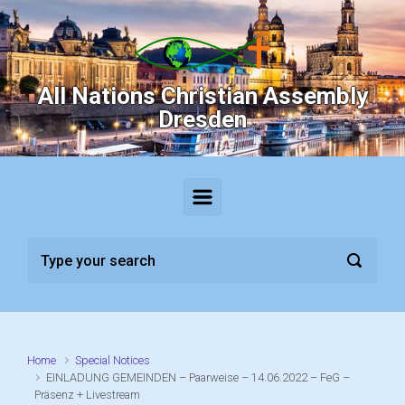
Skip to main content
All Nations Christian Assembly
Dresden
Home
Special Notices
EINLADUNG GEMEINDEN – Paarweise – 14.06.2022 – FeG –
Präsenz + Livestream